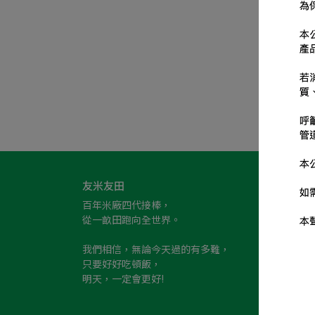
友米友田
聯絡資訊
百年米廠四代接棒，
客服專線：05
從一畝田跑向全世界。
客服時間：08
我們相信，無論今天過的有多難，
信箱：hi@th
只要好好吃頓飯，
地址：嘉義
明天，一定會更好!
18-1號1樓
統一編號：8