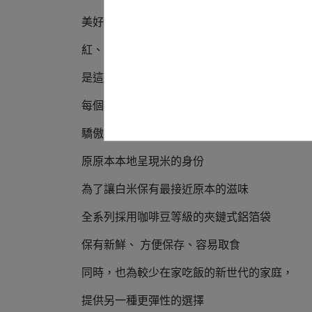
美好的內在，好美的外在
紅、藍、綠的經典配色
是這座島上的符號性顏色
每個米款的標示，如同紅酒、威士忌般
驕傲地寫上米的產地、年份、米莊和米種
原原本本地呈現米的身份
為了讓白米保有最接近原本的滋味
全系列採⽤咖啡豆等級的夾鏈式鋁箔袋
保有新鮮、 ⽅便保存、容易取食
同時，也為較少在家吃飯的新世代的家庭，
提供另⼀種更彈性的選擇