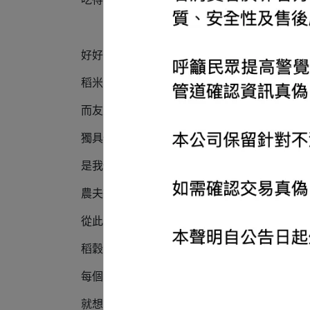
好好吃飯
稻米的⼀⽣，最美的歸宿是餐桌
而友米友田願意成為護送稻米的騎士
獨具個性的米種
是我們對米的想像，也是米的願望
農夫從⼤地收割稻穀
從此之後由我們完全接⼿
稻穀的烘乾、碾製、選米、品管...
每個步驟我們不假他⼿
就想真實地、完整地傳遞米的性格