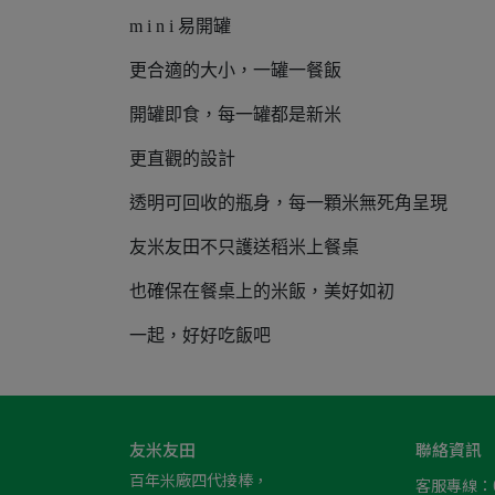
m i n i 易開罐
更合適的⼤⼩，⼀罐⼀餐飯
開罐即食，每⼀罐都是新米
更直觀的設計
透明可回收的瓶⾝，每⼀顆米無死⾓呈現
友米友田不只護送稻米上餐桌
也確保在餐桌上的米飯，美好如初
⼀起，好好吃飯吧
友米友田
聯絡資訊
百年米廠四代接棒，
客服專線：05