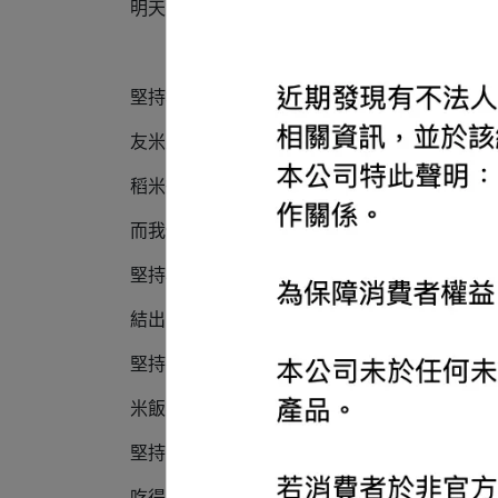
明天會更好
堅持地相信
友米友田的產品是西元前就存在的“米”
稻米從來不曾拒絕任何⼈
而我們有的剛好就是堅持
堅持相挺在地的農民，相信深耕在地，
結出的稻穗是最獨特的樣貌
堅持善待⾃然，相信⾃然友善農法，
米飯不只好吃更是⼼安
堅持品質與美感，相信內外兼具，
吃得到品質也要看得⾒美