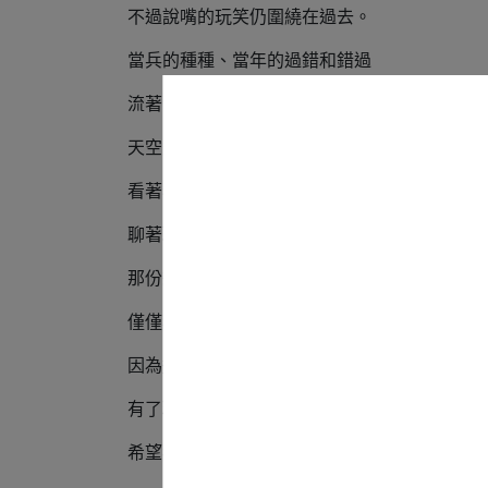
不過說嘴的玩笑仍圍繞在過去。
當兵的種種、當年的過錯和錯過
流著汗的晴朗午後、似乎那年的夏天從未改變
天空寬廣、有著接近無限透明的藍
看著看著，視線就這樣穿透雲層到明天
聊著聊著，同樣的光景出現在對明天的想像
那份想像稱不上偉⼤，老實說有點過於平凡
僅僅希望對⽅的明天過得比現在好，
因為這樣⼀個真摯的念想，
有了現在的“友米友田”
希望我們和這片土地上的⼈們，