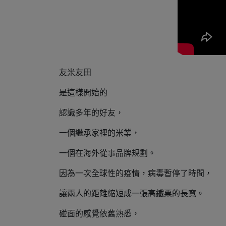
友米友田
是這樣開始的
認識多年的好友，
⼀個繼承家裡的米業，
⼀個在海外從事品牌規劃。
因為⼀次全球性的疫情，病毒暫停了時間，
讓兩⼈的距離縮短成⼀張⾼鐵票的長寬。
碰⾯的感覺依舊熟悉，